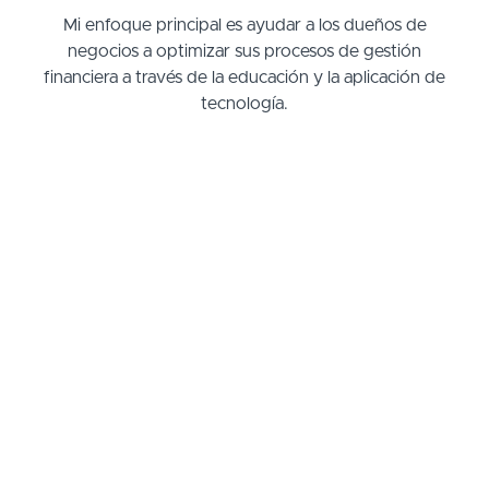
Mi enfoque principal es ayudar a los dueños de
negocios a optimizar sus procesos de gestión
financiera a través de la educación y la aplicación de
tecnología.
Comencemos YA!
Selecciona tu Plan de Pago
$950/month
Membresia - Excelencia
Less